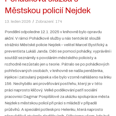
Městskou policií Nejdek
13. leden 2026
Zobrazení: 174
Pondělní odpoledne 12.1. 2025 v knihovně bylo opravdu
akční. V rámci Pohádkové služby u nás tentokrát sloužili
strážníci Městské policie Nejdek – velitel Marcel Bystřický a
preventista Lukáš Janda. Děti se pomocí pohádky, vyprávění i
soutěží seznámily s povoláním městského policisty a
rozhodně nezůstalo jen u teorie. Pátralo se po pohádkových
pohřešovaných osobách, v knihovně se našla peněženka,
injekce i zatoulaný pejsek a vše bylo vzorně nahlášeno na linku
156. Nechybělo ani prověřování postřehu, který je v této
práci naprosto klíčový. Velké poděkování patří sociální
pracovnici Dagmar Pospíšilové za ukázku spolupráce města
Nejdek s městskou policií při práci s mládeží v případě
průšvihů. A speciální potlesk pro Helenku, která naprosto
přesvědčivě ztvárnila zlodějku knih. Děkujeme všem, kdo byli