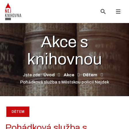
Akce s
knihovnou
Jste zde:
Úvod
Akce
Dětem
Pohádková služba s Městskou policií Nejdek
DĚTEM
Pohádková služba s